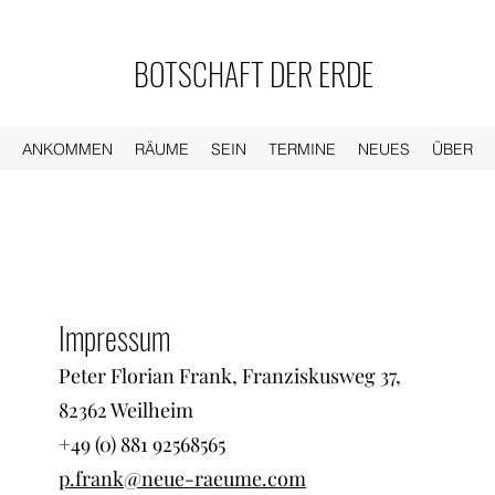
BOTSCHAFT DER ERDE
ANKOMMEN
RÄUME
SEIN
TERMINE
NEUES
ÜBER
Impressum
Peter Florian Frank, Franziskusweg 37,
82362 Weilheim
+49 (0) ‭881 92568565‬
p.frank@neue-raeume.com