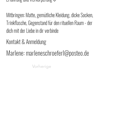
Mitbringen: Matte, gemütliche Kleidung, dicke Socken,
Trinkflasche, Gegenstand für den rituellen Raum - der
dich mit der Liebe in dir verbinde
Kontakt & Anmeldung
Marlene:
marleneschroeferl@posteo.de
Vorherige
Beitrag
Spende und Füllebewusstsein
Nächste
Embassy of the Earth